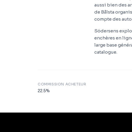
aussi bien des a
de Bålsta organis
compte des autor
Södersens exploi
enchères en ligne
large base généra
catalogue.
COMMISSION ACHETEUR
22.5
%