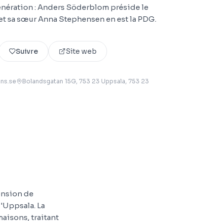
énération : Anders Söderblom préside le
 et sa sœur Anna Stephensen en est la PDG.
Suivre
Site web
ns.se
Bolandsgatan 15G, 753 23 Uppsala
, 753 23
tension de
'Uppsala. La
maisons, traitant