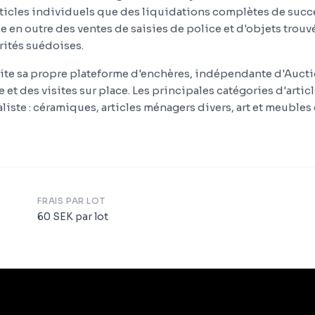
rticles individuels que des liquidations complètes de succe
e en outre des ventes de saisies de police et d'objets trouv
ités suédoises.
te sa propre plateforme d'enchères, indépendante d'Aucti
 et des visites sur place. Les principales catégories d'articl
liste : céramiques, articles ménagers divers, art et meuble
FRAIS PAR LOT
60
SEK
par lot