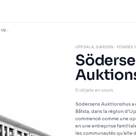
Södersens Auktionshus Uppsala
UPPSALA, SWEDEN
· FONDÉE 
Söderse
Auktion
0
objets en cours
Södersens Auktionshus a é
Bålsta, dans la région d'U
commencé comme une opéra
en une entreprise familial
les communautés qu'elle de