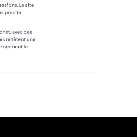
ssions. Le site
és pour le
onet, avec des
es reflètent une
s dominent le