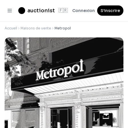
auctionist
🇫🇷
Connexion
S’inscrire
Accueil
Maisons de vente
Metropol