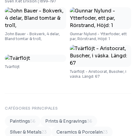
Sven X:et Erixson (1899-197
John Bauer - Bokverk, 4 delar,
Gunnar Nylund - Ytterfoder, ett
Bland tomtar & troll,
par, Rörstrand, Höjd: 1
Tvärflöjt
Tvärflöjt - Aristocrat, Buscher, i
väska. Längd: 67
CATÉGORIES PRINCIPALES
Paintings
56
Prints & Engravings
36
Silver & Metals
23
Ceramics & Porcelain
23