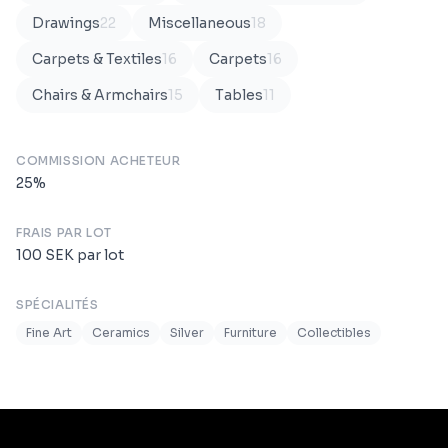
Drawings
22
Miscellaneous
18
Carpets & Textiles
16
Carpets
16
Chairs & Armchairs
15
Tables
11
COMMISSION ACHETEUR
25
%
FRAIS PAR LOT
100
SEK
par lot
SPÉCIALITÉS
Fine Art
Ceramics
Silver
Furniture
Collectibles