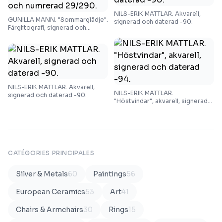
NILS-ERIK MATTLAR. Akvarell,
GUNILLA MANN. "Sommarglädje".
signerad och daterad -90.
Färglitografi, signerad och
numrerad 29/290.
NILS-ERIK MATTLAR. Akvarell,
NILS-ERIK MATTLAR.
signerad och daterad -90.
"Höstvindar", akvarell, signerad
och daterad -94.
CATÉGORIES PRINCIPALES
Silver & Metals
60
Paintings
56
European Ceramics
53
Art
41
Chairs & Armchairs
30
Rings
15