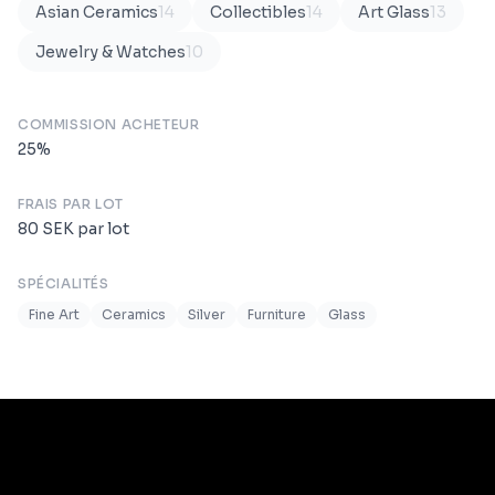
Asian Ceramics
14
Collectibles
14
Art Glass
13
Jewelry & Watches
10
COMMISSION ACHETEUR
25
%
FRAIS PAR LOT
80
SEK
par lot
SPÉCIALITÉS
Fine Art
Ceramics
Silver
Furniture
Glass