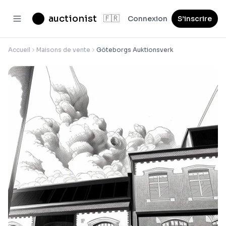
auctionist
🇫🇷
Connexion
S’inscrire
Accueil
Maisons de vente
Göteborgs Auktionsverk