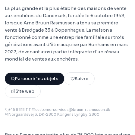
La plus grande et la plus établie des maisons de vente
aux enchères du Danemark, fondée le 6 octobre 1948,
lorsque Arne Bruun Rasmussen a tenu sa première
vente à Bredgade 33 à Copenhague. La maison a
fonctionné comme une entreprise familiale sur trois
générations avant d'être acquise par Bonhams en mars
2022, devenant ainsi partie intégrante d'un réseau
mondial de ventes aux enchères.
Parcourir les objets
Suivre
Site web
+45 8818 1111
customerservices@bruun-rasmussen.dk
Norgaardsvej 3, DK-2800 Kongens Lyngby
, 2800
Bruun Rasmussen traite plus de 75 000 lots par an dans