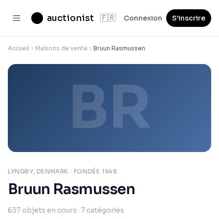
auctionist
🇫🇷
Connexion
S’inscrire
Accueil
Maisons de vente
Bruun Rasmussen
BR
LYNGBY, DENMARK
· FONDÉE 1948
Bruun Rasmussen
637
objets en cours
· 7 catégories