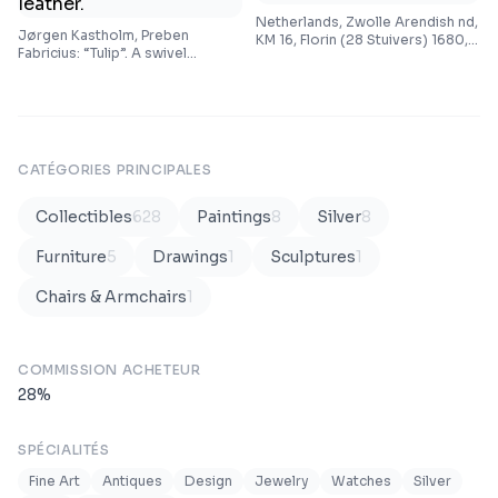
Netherlands, Zwolle Arendish nd,
Jørgen Kastholm, Preben
KM 16, Florin (28 Stuivers) 1680,
Fabricius: “Tulip”. A swivel
KM 76, countermarked with
armchair with tripod steel base.
bundle of arrows, in total 2 pcs
Sides, seat and back upholstered
with black leather.
CATÉGORIES PRINCIPALES
Collectibles
628
Paintings
8
Silver
8
Furniture
5
Drawings
1
Sculptures
1
Chairs & Armchairs
1
COMMISSION ACHETEUR
28
%
SPÉCIALITÉS
Fine Art
Antiques
Design
Jewelry
Watches
Silver