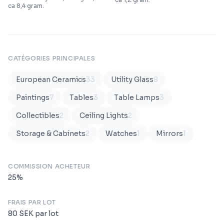
ca 8,4 gram.
CATÉGORIES PRINCIPALES
European Ceramics
33
Utility Glass
8
Paintings
7
Tables
3
Table Lamps
3
Collectibles
2
Ceiling Lights
2
Storage & Cabinets
2
Watches
1
Mirrors
1
COMMISSION ACHETEUR
25
%
FRAIS PAR LOT
80
SEK
par lot