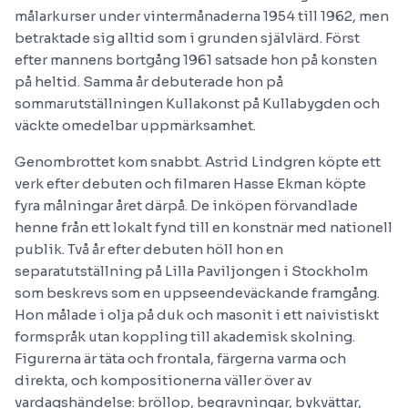
målarkurser under vintermånaderna 1954 till 1962, men
betraktade sig alltid som i grunden självlärd. Först
efter mannens bortgång 1961 satsade hon på konsten
på heltid. Samma år debuterade hon på
sommarutställningen Kullakonst på Kullabygden och
väckte omedelbar uppmärksamhet.
Genombrottet kom snabbt. Astrid Lindgren köpte ett
verk efter debuten och filmaren Hasse Ekman köpte
fyra målningar året därpå. De inköpen förvandlade
henne från ett lokalt fynd till en konstnär med nationell
publik. Två år efter debuten höll hon en
separatutställning på Lilla Paviljongen i Stockholm
som beskrevs som en uppseendeväckande framgång.
Hon målade i olja på duk och masonit i ett naivistiskt
formspråk utan koppling till akademisk skolning.
Figurerna är täta och frontala, färgerna varma och
direkta, och kompositionerna väller över av
vardagshändelse: bröllop, begravningar, bykvättar,