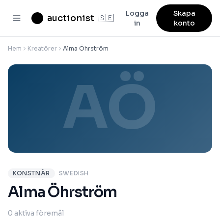
Logga
Skapa
auctionist
🇸🇪
in
konto
Hem
Kreatörer
Alma Öhrström
AÖ
KONSTNÄR
SWEDISH
Alma Öhrström
0 aktiva föremål