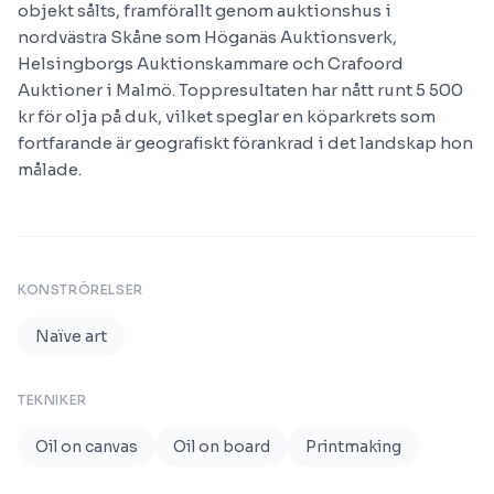
objekt sålts, framförallt genom auktionshus i
nordvästra Skåne som Höganäs Auktionsverk,
Helsingborgs Auktionskammare och Crafoord
Auktioner i Malmö. Toppresultaten har nått runt 5 500
kr för olja på duk, vilket speglar en köparkrets som
fortfarande är geografiskt förankrad i det landskap hon
målade.
KONSTRÖRELSER
Naïve art
TEKNIKER
Oil on canvas
Oil on board
Printmaking