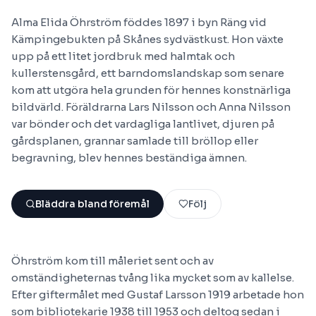
Alma Elida Öhrström föddes 1897 i byn Räng vid
Kämpingebukten på Skånes sydvästkust. Hon växte
upp på ett litet jordbruk med halmtak och
kullerstensgård, ett barndomslandskap som senare
kom att utgöra hela grunden för hennes konstnärliga
bildvärld. Föräldrarna Lars Nilsson och Anna Nilsson
var bönder och det vardagliga lantlivet, djuren på
gårdsplanen, grannar samlade till bröllop eller
begravning, blev hennes beständiga ämnen.
Bläddra bland föremål
Följ
Öhrström kom till måleriet sent och av
omständigheternas tvång lika mycket som av kallelse.
Efter giftermålet med Gustaf Larsson 1919 arbetade hon
som bibliotekarie 1938 till 1953 och deltog sedan i