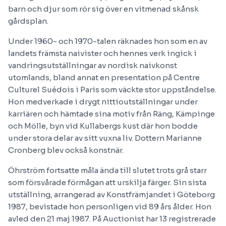
barn och djur som rör sig över en vitmenad skånsk
gårdsplan.
Under 1960- och 1970-talen räknades hon som en av
landets främsta naivister och hennes verk ingick i
vandringsutställningar av nordisk naivkonst
utomlands, bland annat en presentation på Centre
Culturel Suédois i Paris som väckte stor uppståndelse.
Hon medverkade i drygt nittioutställningar under
karriären och hämtade sina motiv från Räng, Kämpinge
och Mölle, byn vid Kullabergs kust där hon bodde
under stora delar av sitt vuxna liv. Dottern Marianne
Cronberg blev också konstnär.
Öhrström fortsatte måla ända till slutet trots grå starr
som försvårade förmågan att urskilja färger. Sin sista
utställning, arrangerad av Konstfrämjandet i Göteborg
1987, bevistade hon personligen vid 89 års ålder. Hon
avled den 21 maj 1987. På Auctionist har 13 registrerade