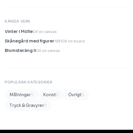
KÄNDA VERK
Vinter i Mölle
Oil on canvas
Skånegård med figurer
1981
Oil on board
Blomsteräng II
Oil on canvas
POPULÄRA KATEGORIER
Målningar
0
Konst
0
Övrigt
0
Tryck & Gravyrer
0