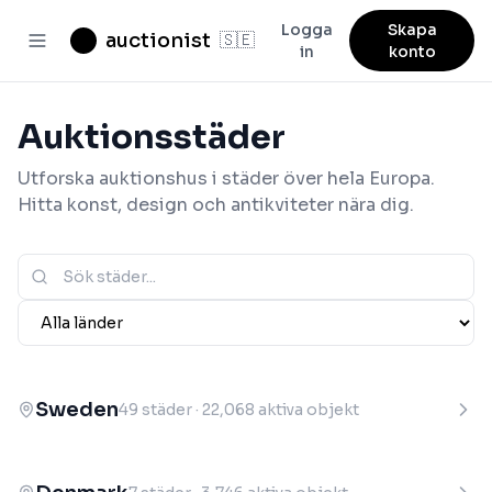
Logga
Skapa
auctionist
🇸🇪
in
konto
Auktionsstäder
Utforska auktionshus i städer över hela Europa.
Hitta konst, design och antikviteter nära dig.
Sweden
49
städer
·
22,068
aktiva objekt