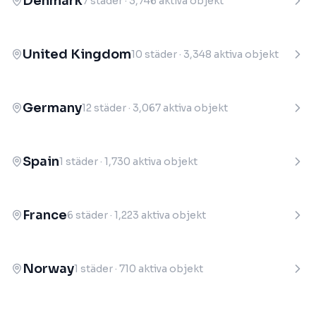
Denmark
7
städer
·
3,746
aktiva objekt
United Kingdom
10
städer
·
3,348
aktiva objekt
Germany
12
städer
·
3,067
aktiva objekt
Spain
1
städer
·
1,730
aktiva objekt
France
6
städer
·
1,223
aktiva objekt
Norway
1
städer
·
710
aktiva objekt