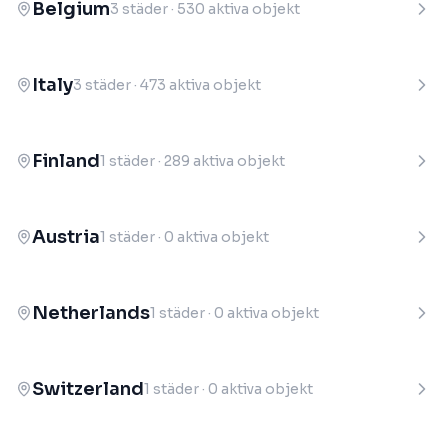
Belgium
3
städer
·
530
aktiva objekt
Italy
3
städer
·
473
aktiva objekt
Finland
1
städer
·
289
aktiva objekt
Austria
1
städer
·
0
aktiva objekt
Netherlands
1
städer
·
0
aktiva objekt
Switzerland
1
städer
·
0
aktiva objekt