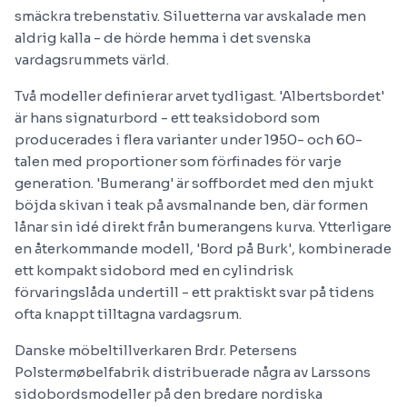
smäckra trebenstativ. Siluetterna var avskalade men
aldrig kalla - de hörde hemma i det svenska
vardagsrummets värld.
Två modeller definierar arvet tydligast. 'Albertsbordet'
är hans signaturbord - ett teaksidobord som
producerades i flera varianter under 1950- och 60-
talen med proportioner som förfinades för varje
generation. 'Bumerang' är soffbordet med den mjukt
böjda skivan i teak på avsmalnande ben, där formen
lånar sin idé direkt från bumerangens kurva. Ytterligare
en återkommande modell, 'Bord på Burk', kombinerade
ett kompakt sidobord med en cylindrisk
förvaringslåda undertill - ett praktiskt svar på tidens
ofta knappt tilltagna vardagsrum.
Danske möbeltillverkaren Brdr. Petersens
Polstermøbelfabrik distribuerade några av Larssons
sidobordsmodeller på den bredare nordiska