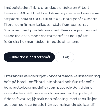
I möbelstaden Tibro grundade snickaren Albert
Larsson 1938 ett litet bordsföretag som med åren kom
att producera 40 000 till 50 000 bord per år. Alberts
Tibro, som firman kallades, växte fram som en av
Sveriges mest produktiva småtillverkare just när det
skandinaviska moderna formspråket höll på att
förändra hur människor inredde sina hem.
Bläddra bland föremål
Följ
Efter andra världskriget koncentrerade verkstaden sig
helt på bord - soffbord, sidobord och funktionella
höjdjusterbara modeller som passade den tidens
svenska hushåll. Larssons formgivning byggde på
tidens favorit材料: teak och mässing, med rena linjer
och ben som varierade från avsmalnande stolpar till