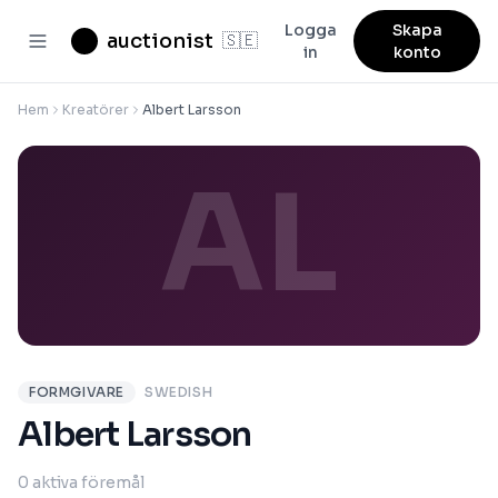
Logga
Skapa
auctionist
🇸🇪
in
konto
Hem
Kreatörer
Albert Larsson
AL
FORMGIVARE
SWEDISH
Albert Larsson
0 aktiva föremål