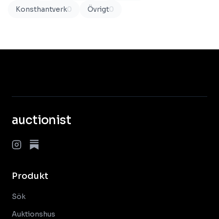
Konsthantverk
0
Övrigt
0
auctionist
Produkt
Sök
Auktionshus