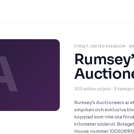
STREET, UNITED KINGDOM
· G
A
Rumsey’
Auction
303
aktiva objekt
· 9 kategor
Rumsey's Auctioneers är et
smycken och exklusiva kloc
köpstad som inte ska förv
kilometer söderut. Bolage
House nummer 10050893) o