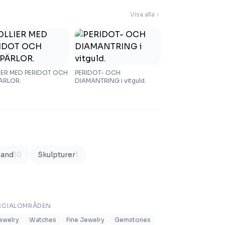
Visa alla
IER MED PERIDOT OCH
PERIDOT- OCH
ÄRLOR.
DIAMANTRING i vitguld.
and
10
Skulpturer
1
ECIALOMRÅDEN
ewelry
Watches
Fine Jewelry
Gemstones