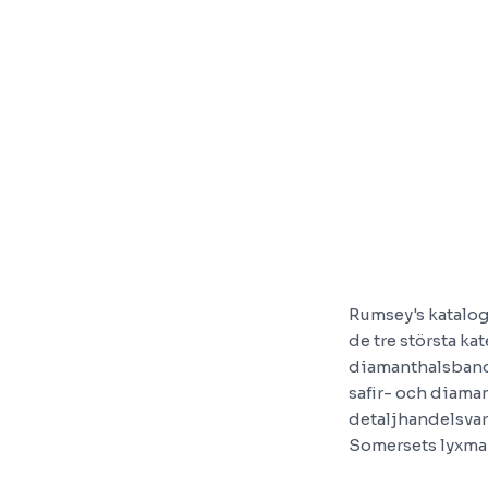
Rumsey's katalog
de tre största k
diamanthalsband 
safir- och diama
detaljhandelsvar
Somersets lyxma