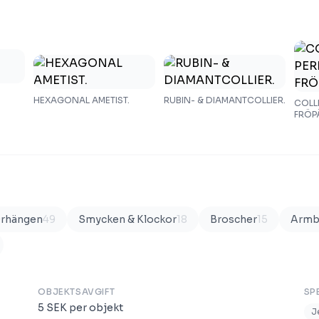
HEXAGONAL AMETIST.
RUBIN- & DIAMANTCOLLIER.
COLL
FRÖP
rhängen
49
Smycken & Klockor
18
Broscher
15
Armb
OBJEKTSAVGIFT
SP
5
SEK
per objekt
J