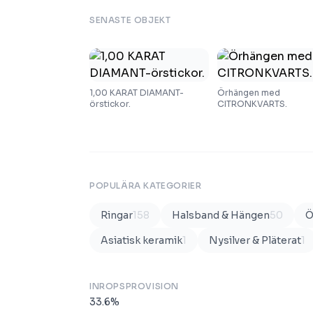
SENASTE OBJEKT
1,00 KARAT DIAMANT-
Örhängen med
örstickor.
CITRONKVARTS.
POPULÄRA KATEGORIER
Ringar
158
Halsband & Hängen
50
Ö
Asiatisk keramik
1
Nysilver & Pläterat
1
INROPSPROVISION
33.6
%