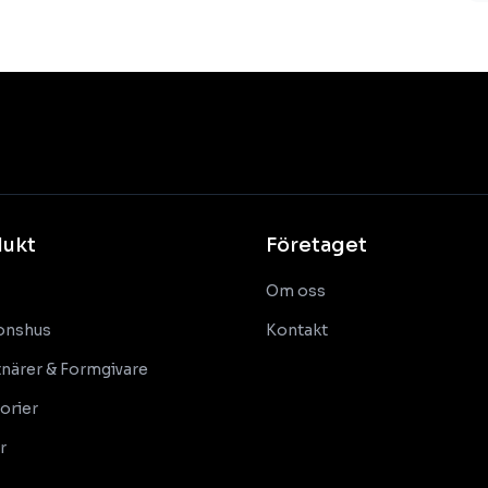
dukt
Företaget
Om oss
onshus
Kontakt
närer & Formgivare
orier
r