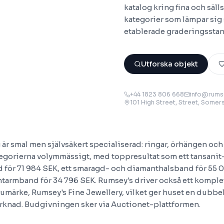
katalog kring fina och säl
kategorier som lämpar sig s
etablerade graderingsstan
Utforska objekt
+44 1823 806 668
info@rums
101 High Street, Street, Somer
 är smal men självsäkert specialiserad: ringar, örhängen oc
ategorierna volymmässigt, med toppresultat som ett tansanit
för 71 984 SEK, ett smaragd- och diamanthalsband för 55 0
ntarmband för 34 796 SEK. Rumsey's driver också ett kompl
umärke, Rumsey's Fine Jewellery, vilket ger huset en dubbel
rknad. Budgivningen sker via Auctionet-plattformen.