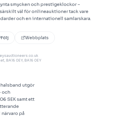
lsynta smycken och prestigeklockor –
ärskilt väl för onlineauktioner tack vare
darder och en internationell samlarskara.
Följ
Webbplats
eysauctioneers.co.uk
set, BA16 0EY
, BA16 0EY
h halsband utgör
- och
06 SEK samt ett
etterande
 närvaro på