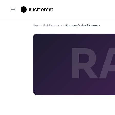
auctionist
Hem
Auktionshus
Rumsey’s Auctioneers
R