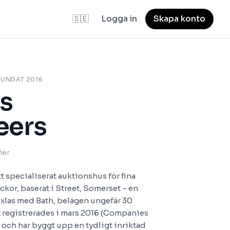
🇸🇪
Logga in
Skapa konto
RUNDAT 2016
s
eers
ier
t specialiserat auktionshus för fina
kor, baserat i Street, Somerset – en
äxlas med Bath, belägen ungefär 30
t registrerades i mars 2016 (Companies
ch har byggt upp en tydligt inriktad