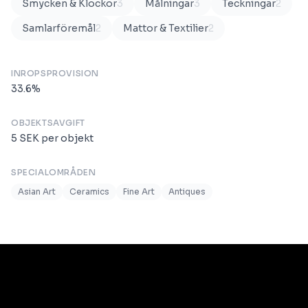
Smycken & Klockor
3
Målningar
3
Teckningar
2
Samlarföremål
2
Mattor & Textilier
2
INROPSPROVISION
33.6
%
OBJEKTSAVGIFT
5
SEK
per objekt
SPECIALOMRÅDEN
Asian Art
Ceramics
Fine Art
Antiques