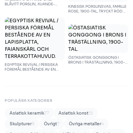
BLÅVITT PORSLIN, XUANDE-
KINESISK PORSLINSVAS, FAMILLE
MÄRKE.
ROSE, 1900-TAL, TRYCKT RÖD
FYRTECKENSTÄMPEL.
ÖSTASIATISK GONGGONG I
BRONS I TRÄSTÄLLNING, 1900-
EGYPTISK REVIVAL / PERSISKA
TAL.
FÖREMÅL BESTÅENDE AV EN
LAPISPLATTA, FAIANSKÄRL OCH
TERRAKOTTAHUVUD.
POPULÄRA KATEGORIER
Asiatisk keramik
77
Asiatisk konst
15
Skulpturer
9
Övrigt
7
Övriga metaller
4