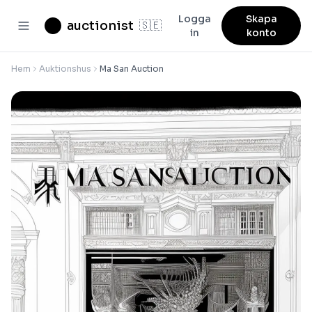
Logga
Skapa
auctionist
🇸🇪
in
konto
Hem
Auktionshus
Ma San Auction