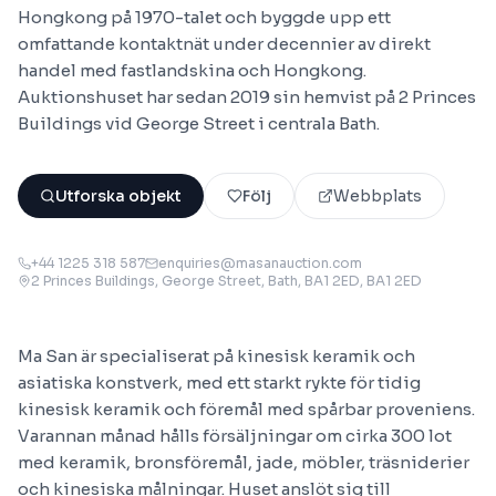
Hongkong på 1970-talet och byggde upp ett
omfattande kontaktnät under decennier av direkt
handel med fastlandskina och Hongkong.
Auktionshuset har sedan 2019 sin hemvist på 2 Princes
Buildings vid George Street i centrala Bath.
Utforska objekt
Följ
Webbplats
+44 1225 318 587
enquiries@masanauction.com
2 Princes Buildings, George Street, Bath, BA1 2ED
, BA1 2ED
Ma San är specialiserat på kinesisk keramik och
asiatiska konstverk, med ett starkt rykte för tidig
kinesisk keramik och föremål med spårbar proveniens.
Varannan månad hålls försäljningar om cirka 300 lot
med keramik, bronsföremål, jade, möbler, träsniderier
och kinesiska målningar. Huset anslöt sig till