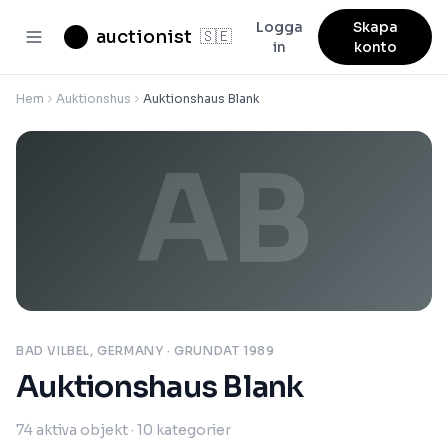
Logga
Skapa
auctionist
🇸🇪
in
konto
Hem
Auktionshus
Auktionshaus Blank
AB
BAD VILBEL, GERMANY
· GRUNDAT 1989
Auktionshaus Blank
74
aktiva objekt
· 10 kategorier