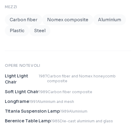
MEZZI
Carbon fiber
Nomex composite
Aluminium
Plastic
Steel
OPERE NOTEVOLI
Light Light
1987
Carbon fiber and Nomex honeycomb
composite
Chair
Soft Light Chair
1989
Carbon fiber composite
Longframe
1991
Aluminium and mesh
Titania Suspension Lamp
1989
Aluminium
Berenice Table Lamp
1985
Die-cast aluminium and glass