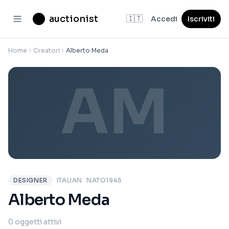
auctionist
🇮🇹
Accedi
Iscriviti
Home
Creatori
Alberto Meda
AM
DESIGNER
ITALIAN
NATO1945
Alberto Meda
0 oggetti attivi