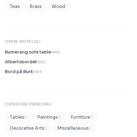
Teak
Brass
Wood
OPERE NOTEVOLI
Bumerang sofa table
1960
Albertsbordet
1950
Bord på Burk
1959
CATEGORIE PRINCIPALI
Tables
0
Paintings
0
Furniture
0
Decorative Arts
0
Miscellaneous
0