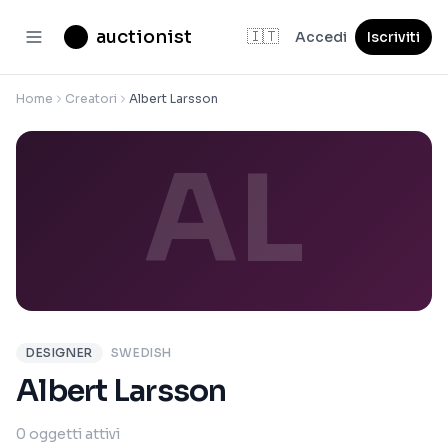
auctionist
🇮🇹
Accedi
Iscriviti
Home
Creatori
Albert Larsson
AL
DESIGNER
SWEDISH
Albert Larsson
0 oggetti attivi