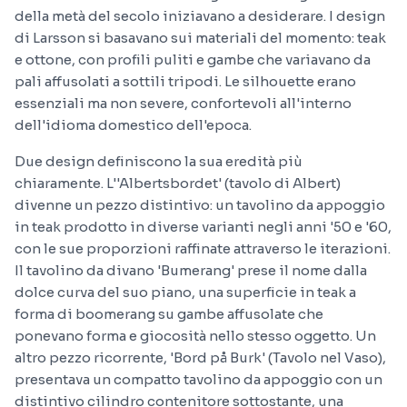
della metà del secolo iniziavano a desiderare. I design
di Larsson si basavano sui materiali del momento: teak
e ottone, con profili puliti e gambe che variavano da
pali affusolati a sottili tripodi. Le silhouette erano
essenziali ma non severe, confortevoli all'interno
dell'idioma domestico dell'epoca.
Due design definiscono la sua eredità più
chiaramente. L''Albertsbordet' (tavolo di Albert)
divenne un pezzo distintivo: un tavolino da appoggio
in teak prodotto in diverse varianti negli anni '50 e '60,
con le sue proporzioni raffinate attraverso le iterazioni.
Il tavolino da divano 'Bumerang' prese il nome dalla
dolce curva del suo piano, una superficie in teak a
forma di boomerang su gambe affusolate che
ponevano forma e giocosità nello stesso oggetto. Un
altro pezzo ricorrente, 'Bord på Burk' (Tavolo nel Vaso),
presentava un compatto tavolino da appoggio con un
distintivo cilindro contenitore sottostante, una