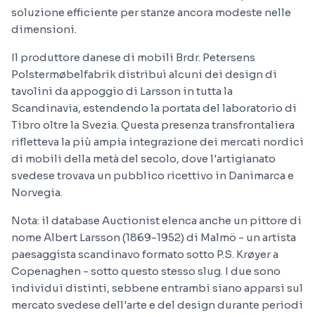
soluzione efficiente per stanze ancora modeste nelle
dimensioni.
Il produttore danese di mobili Brdr. Petersens
Polstermøbelfabrik distribuì alcuni dei design di
tavolini da appoggio di Larsson in tutta la
Scandinavia, estendendo la portata del laboratorio di
Tibro oltre la Svezia. Questa presenza transfrontaliera
rifletteva la più ampia integrazione dei mercati nordici
di mobili della metà del secolo, dove l'artigianato
svedese trovava un pubblico ricettivo in Danimarca e
Norvegia.
Nota: il database Auctionist elenca anche un pittore di
nome Albert Larsson (1869-1952) di Malmö - un artista
paesaggista scandinavo formato sotto P.S. Krøyer a
Copenaghen - sotto questo stesso slug. I due sono
individui distinti, sebbene entrambi siano apparsi sul
mercato svedese dell'arte e del design durante periodi