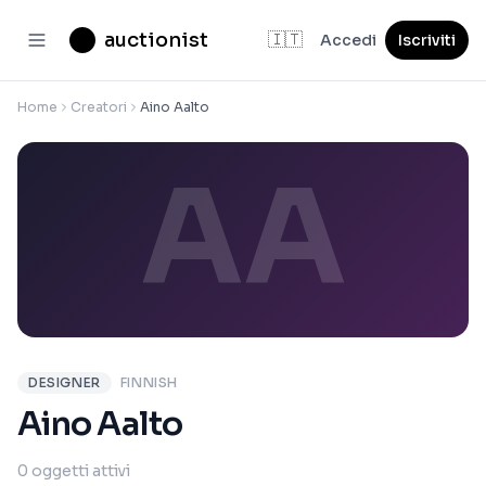
auctionist
🇮🇹
Accedi
Iscriviti
Home
Creatori
Aino Aalto
AA
DESIGNER
FINNISH
Aino Aalto
0 oggetti attivi