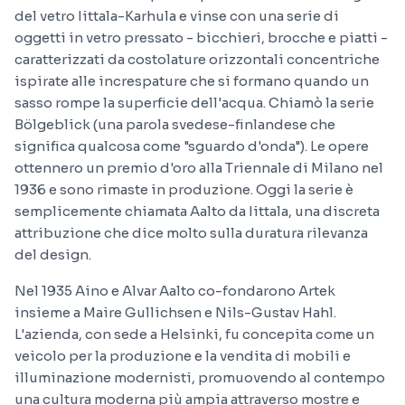
del vetro Iittala-Karhula e vinse con una serie di
oggetti in vetro pressato - bicchieri, brocche e piatti -
caratterizzati da costolature orizzontali concentriche
ispirate alle increspature che si formano quando un
sasso rompe la superficie dell'acqua. Chiamò la serie
Bölgeblick (una parola svedese-finlandese che
significa qualcosa come "sguardo d'onda"). Le opere
ottennero un premio d'oro alla Triennale di Milano nel
1936 e sono rimaste in produzione. Oggi la serie è
semplicemente chiamata Aalto da Iittala, una discreta
attribuzione che dice molto sulla duratura rilevanza
del design.
Nel 1935 Aino e Alvar Aalto co-fondarono Artek
insieme a Maire Gullichsen e Nils-Gustav Hahl.
L'azienda, con sede a Helsinki, fu concepita come un
veicolo per la produzione e la vendita di mobili e
illuminazione modernisti, promuovendo al contempo
una cultura moderna più ampia attraverso mostre e