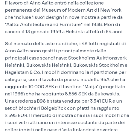
Il lavoro di Aino Aalto entrò nella collezione
permanente del Museum of Modern Art di New York,
che incluse i suoi design in nove mostre a partire da
"Aalto: Architecture and Furniture" nel 1938. Morì di
cancro il 13 gennaio 1949 a Helsinki all'età di 54 anni.
Sul mercato delle aste nordiche, i 48 lotti registrati di
Aino Aalto sono gestiti principalmente dalle
principali case scandinave: Stockholms Auktionsverk
Helsinki, Bukowskis Helsinki, Bukowskis Stockholm e
Hagelstam & Co. I mobili dominano la ripartizione per
categoria, con il tavolo da pranzo modello 95A che ha
raggiunto 10.000 SEK e il tavolino "Maija" (progettato
nel 1936) che ha raggiunto 8.556 SEK da Bukowskis.
Una credenza B96 è stata venduta per 3.341 EUR e un
set di bicchieri Bölgeblick con piatti ha raggiunto
2.595 EUR. Il mercato dimostra che sia i suoi mobili che
i suoi vetri attirano un interesse costante da parte dei
collezionisti nelle case d'asta finlandesi e svedesi.