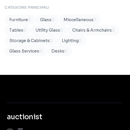
CATEGORIE PRINCIPALI
Furniture
0
Glass
0
Miscellaneous
0
Tables
0
Utility Glass
0
Chairs & Armchairs
0
Storage & Cabinets
0
Lighting
0
Glass Services
0
Desks
0
auctionist