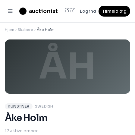
auctionist
🇩🇰
Log ind
Tilmeld dig
Hjem
Skabere
Åke Holm
ÅH
KUNSTNER
SWEDISH
Åke Holm
12 aktive emner