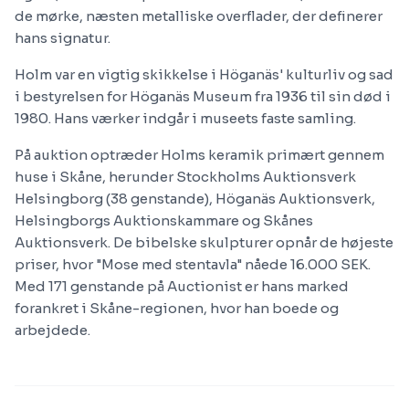
de mørke, næsten metalliske overflader, der definerer
hans signatur.
Holm var en vigtig skikkelse i Höganäs' kulturliv og sad
i bestyrelsen for Höganäs Museum fra 1936 til sin død i
1980. Hans værker indgår i museets faste samling.
På auktion optræder Holms keramik primært gennem
huse i Skåne, herunder Stockholms Auktionsverk
Helsingborg (38 genstande), Höganäs Auktionsverk,
Helsingborgs Auktionskammare og Skånes
Auktionsverk. De bibelske skulpturer opnår de højeste
priser, hvor "Mose med stentavla" nåede 16.000 SEK.
Med 171 genstande på Auctionist er hans marked
forankret i Skåne-regionen, hvor han boede og
arbejdede.