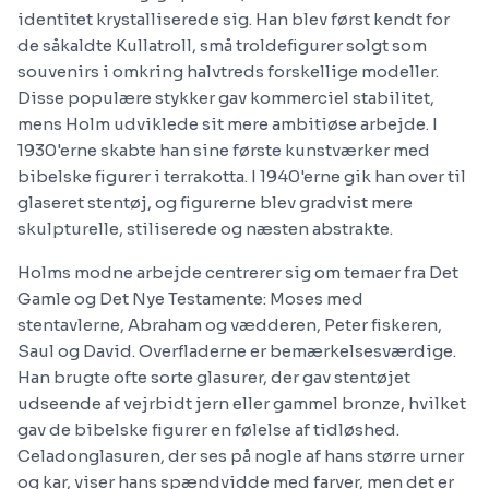
identitet krystalliserede sig. Han blev først kendt for
de såkaldte Kullatroll, små troldefigurer solgt som
souvenirs i omkring halvtreds forskellige modeller.
Disse populære stykker gav kommerciel stabilitet,
mens Holm udviklede sit mere ambitiøse arbejde. I
1930'erne skabte han sine første kunstværker med
bibelske figurer i terrakotta. I 1940'erne gik han over til
glaseret stentøj, og figurerne blev gradvist mere
skulpturelle, stiliserede og næsten abstrakte.
Holms modne arbejde centrerer sig om temaer fra Det
Gamle og Det Nye Testamente: Moses med
stentavlerne, Abraham og vædderen, Peter fiskeren,
Saul og David. Overfladerne er bemærkelsesværdige.
Han brugte ofte sorte glasurer, der gav stentøjet
udseende af vejrbidt jern eller gammel bronze, hvilket
gav de bibelske figurer en følelse af tidløshed.
Celadonglasuren, der ses på nogle af hans større urner
og kar, viser hans spændvidde med farver, men det er