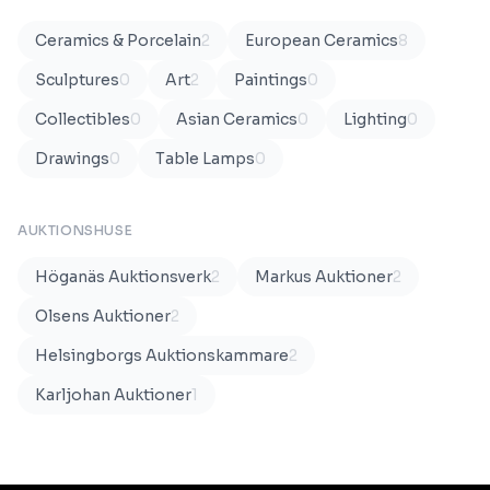
Ceramics & Porcelain
2
European Ceramics
8
Sculptures
0
Art
2
Paintings
0
Collectibles
0
Asian Ceramics
0
Lighting
0
Drawings
0
Table Lamps
0
AUKTIONSHUSE
Höganäs Auktionsverk
2
Markus Auktioner
2
Olsens Auktioner
2
Helsingborgs Auktionskammare
2
Karljohan Auktioner
1