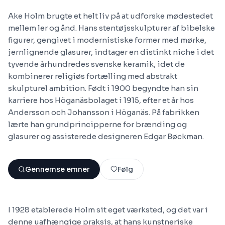
Ake Holm brugte et helt liv på at udforske mødestedet
mellem ler og ånd. Hans stentøjsskulpturer af bibelske
figurer, gengivet i modernistiske former med mørke,
jernlignende glasurer, indtager en distinkt niche i det
tyvende århundredes svenske keramik, idet de
kombinerer religiøs fortælling med abstrakt
skulpturel ambition. Født i 1900 begyndte han sin
karriere hos Höganäsbolaget i 1915, efter et år hos
Andersson och Johansson i Höganäs. På fabrikken
lærte han grundprincipperne for brænding og
glasurer og assisterede designeren Edgar Bøckman.
Gennemse emner
Følg
I 1928 etablerede Holm sit eget værksted, og det var i
denne uafhængige praksis, at hans kunstneriske