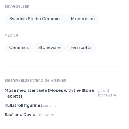
BEVÆGELSER
Swedish Studio Ceramics
Modernism
MEDIER
Ceramics
Stoneware
Terracotta
BEMÆRKELSESVÆRDIGE VÆRKER
Mose med stentavla (Moses with the Stone
glazed
stoneware
Tablets)
Kullatroll figurines
ceramic
Saul and David
stoneware