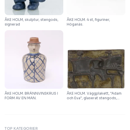
ÅKE HOLM, skulptur, stengods,
ÅKE HOLM. 4 st, figuriner,
signerad
Höganäs.
ÅKE HOLM. BRÄNNVINSKRUS I
ÅKE HOLM. Väggplakett, "Adam
FORM AV EN MAN.
och Eva", glaserat stengods,
motiv i relief, signerad.
TOP KATEGORIER