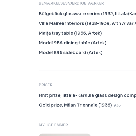
BEMÆRKELSESVÆRDIGE VÆRKER
Bölgeblick glassware series (1932, Iittala/Ka
Villa Mairea interiors (1938-1939, with Alvar 
Maija tray table (1936, Artek)
Model 95A dining table (Artek)
Model B96 sideboard (Artek)
PRISER
First prize, Iittala-Karhula glass design com
Gold prize, Milan Triennale (1936)
1936
NYLIGE EMNER