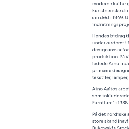
moderne kultur g
kunstneriske dir
sin død i 1949. 
indretningsproje
Hendes bidrag ti
undervurderet i 
designansvar for 
produktion. På V
ledede Aino indr
primære designro
tekstiler, lamper
Aino Aaltos arbe
som inkluderede 
Furniture" i 1938.
På det nordiske 
store skandinavi
Bukowskis Stock