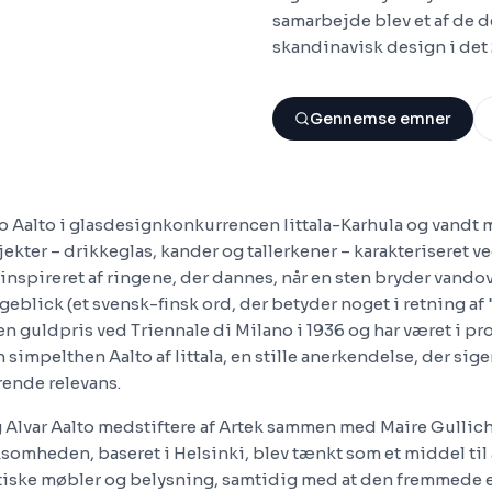
samarbejde blev et af de 
skandinavisk design i det
Gennemse emner
no Aalto i glasdesignkonkurrencen Iittala-Karhula og vandt 
ekter – drikkeglas, kander og tallerkener – karakteriseret 
 inspireret af ringene, der dannes, når en sten bryder vando
geblick (et svensk-finsk ord, der betyder noget i retning af 
n guldpris ved Triennale di Milano i 1936 og har været i pr
 simpelthen Aalto af Iittala, en stille anerkendelse, der si
ende relevans.
og Alvar Aalto medstiftere af Artek sammen med Maire Gullic
ksomheden, baseret i Helsinki, blev tænkt som et middel til
iske møbler og belysning, samtidig med at den fremmede 