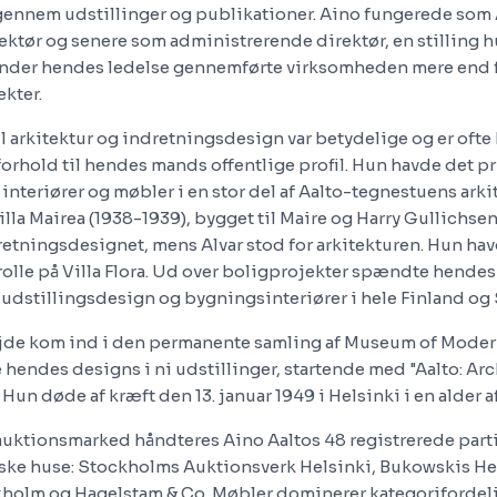
ennem udstillinger og publikationer. Aino fungerede som 
ektør og senere som administrerende direktør, en stilling h
Under hendes ledelse gennemførte virksomheden mere end f
kter.
l arkitektur og indretningsdesign var betydelige og er ofte
forhold til hendes mands offentlige profil. Hun havde det 
interiører og møbler i en stor del af Aalto-tegnestuens ark
illa Mairea (1938-1939), bygget til Maire og Harry Gullichse
etningsdesignet, mens Alvar stod for arkitekturen. Hun ha
lle på Villa Flora. Ud over boligprojekter spændte hende
, udstillingsdesign og bygningsinteriører i hele Finland og 
jde kom ind i den permanente samling af Museum of Modern
hendes designs i ni udstillinger, startende med "Aalto: Ar
 Hun døde af kræft den 13. januar 1949 i Helsinki i en alder af
auktionsmarked håndteres Aino Aaltos 48 registrerede parti
ske huse: Stockholms Auktionsverk Helsinki, Bukowskis He
holm og Hagelstam & Co. Møbler dominerer kategorifordel