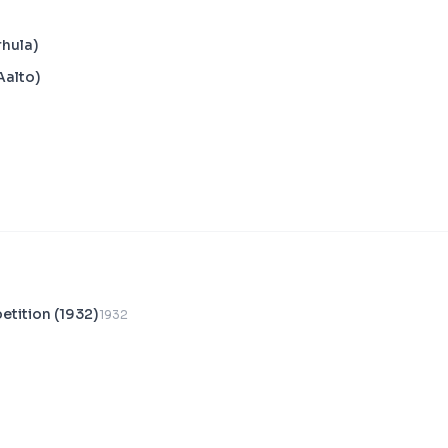
rhula)
Aalto)
petition (1932)
1932