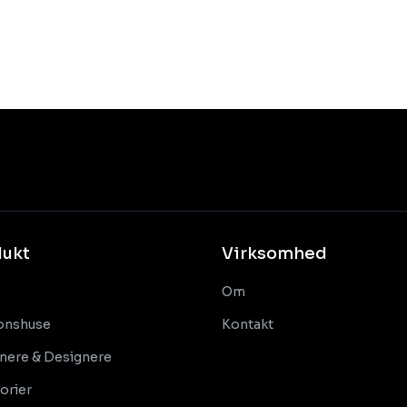
dukt
Virksomhed
Om
onshuse
Kontakt
nere & Designere
orier