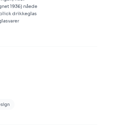
gnet 1936) nåede
blick drikkeglas
glasvarer
esign