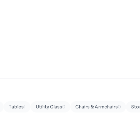
Tables
1
Utility Glass
0
Chairs & Armchairs
0
Sto