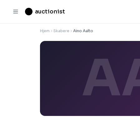
auctionist
Hjem
Skabere
Aino Aalto
A