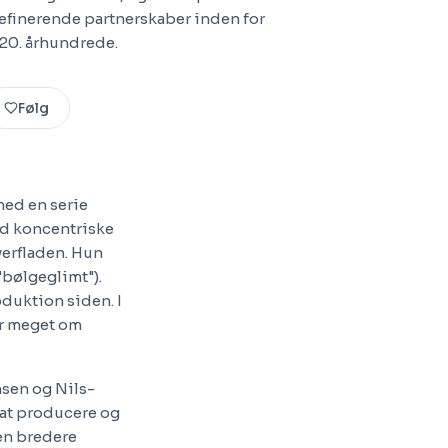
definerende partnerskaber inden for
 20. århundrede.
Følg
med en serie
ved koncentriske
verfladen. Hun
"bølgeglimt").
oduktion siden. I
ger meget om
hsen og Nils-
 at producere og
en bredere