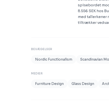
spisebordet mod
8.556 SEK hos Bu
med tallerkener 
tiltrækker vedva
BEVÆGELSER
Nordic Functionalism
Scandinavian M
MEDIER
Furniture Design
Glass Design
Arc