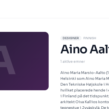
DESIGNER
FINNISH
A
Aino Aal
1 aktive emner
Aino Maria Marsio-Aalto (1
Helsinki som Aino Maria M
Den Tekniske Højskole i He
hvilket placerede hende i 
i Finland på det tidspunkt
arkitekt Oiva Kallios kontor
tegnestue i Jyväskylä. De t