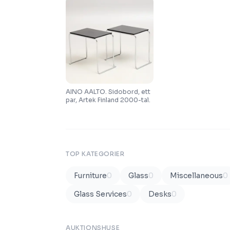
AINO AALTO. Sidobord, ett
par, Artek Finland 2000-tal.
TOP KATEGORIER
Furniture
0
Glass
0
Miscellaneous
0
Glass Services
0
Desks
0
AUKTIONSHUSE