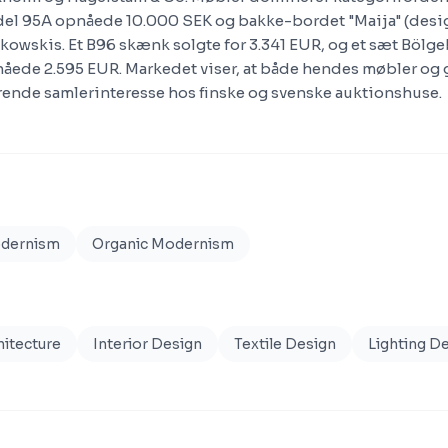
el 95A opnåede 10.000 SEK og bakke-bordet "Maija" (desi
kowskis. Et B96 skænk solgte for 3.341 EUR, og et sæt Bölge
nåede 2.595 EUR. Markedet viser, at både hendes møbler og 
rende samlerinteresse hos finske og svenske auktionshuse.
odernism
Organic Modernism
hitecture
Interior Design
Textile Design
Lighting D