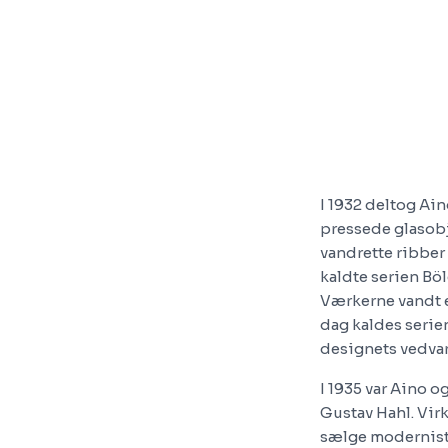
I 1932 deltog Ai
pressede glasobj
vandrette ribber
kaldte serien Böl
Værkerne vandt e
dag kaldes serien
designets vedvar
I 1935 var Aino 
Gustav Hahl. Vir
sælge modernist