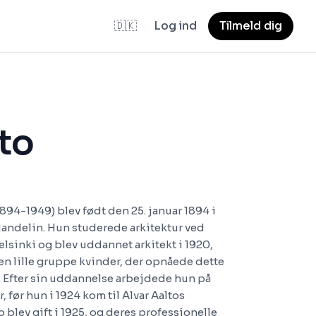
🇩🇰
Log ind
Tilmeld dig
to
894-1949) blev født den 25. januar 1894 i
andelin. Hun studerede arkitektur ved
lsinki og blev uddannet arkitekt i 1920,
en lille gruppe kvinder, der opnåede dette
. Efter sin uddannelse arbejdede hun på
, før hun i 1924 kom til Alvar Aaltos
o blev gift i 1925, og deres professionelle