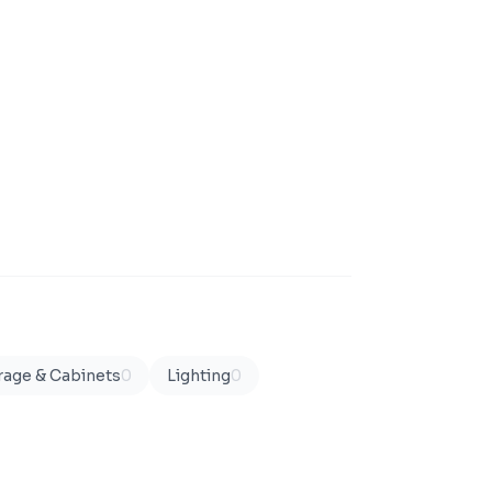
rage & Cabinets
0
Lighting
0