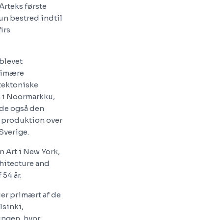
Arteks første
un bestred indtil
irs
 blevet
primære
itektoniske
n i Noormarkku,
vde også den
s produktion over
Sverige.
 Art i New York,
chitecture and
 54 år.
er primært af de
lsinki,
ingen, hvor