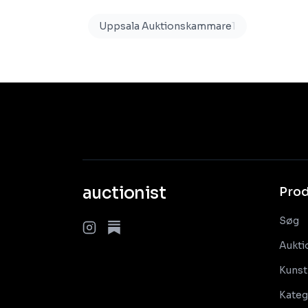
Uppsala Auktionskammare
1
auctionist
Pro
Søg
Aukti
Kunst
Kateg