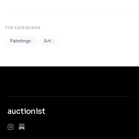
TOP KATEGORIER
Paintings
0
Art
0
auctionist