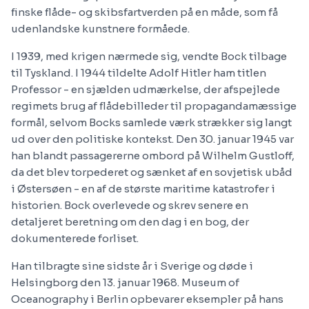
finske flåde- og skibsfartverden på en måde, som få
udenlandske kunstnere formåede.
I 1939, med krigen nærmede sig, vendte Bock tilbage
til Tyskland. I 1944 tildelte Adolf Hitler ham titlen
Professor - en sjælden udmærkelse, der afspejlede
regimets brug af flådebilleder til propagandamæssige
formål, selvom Bocks samlede værk strækker sig langt
ud over den politiske kontekst. Den 30. januar 1945 var
han blandt passagererne ombord på Wilhelm Gustloff,
da det blev torpederet og sænket af en sovjetisk ubåd
i Østersøen - en af de største maritime katastrofer i
historien. Bock overlevede og skrev senere en
detaljeret beretning om den dag i en bog, der
dokumenterede forliset.
Han tilbragte sine sidste år i Sverige og døde i
Helsingborg den 13. januar 1968. Museum of
Oceanography i Berlin opbevarer eksempler på hans