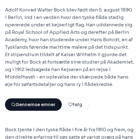
Adolf Konrad Walter Bock blev født den 5. august 1890
i Berlin, ind i en verden hvor den tyske flåde stadig
opererede under et kejserligt flag. Han uddannede sig
på Royal School of Applied Arts og derefter på Berlin
Academy, hvor han studerede under Hans Bohrdt, en af
Tysklands førende maritime malere på det tidspunkt.
Et stipendium tildelt af Kaiser Wilhelm II gjorde det
muligt for Bock at fortsætte sine studier på Akademiet,
og i 1912 ledsagede han Kejseren på en rejse i
Middelhavet - en oplevelse der skærpede både hans
øje for søfartsdetaljer og hans ry i flådekredse.
Gennemse emner
Følg
Bock tjente i den tyske flåde i fire år fra 1910 og frem, og
den direkte erfaring til søs satte et varigt præg på hans