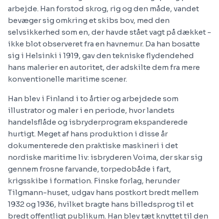
arbejde. Han forstod skrog, rig og den måde, vandet
bevæger sig omkring et skibs bov, med den
selvsikkerhed som en, der havde stået vagt på dækket -
ikke blot observeret fra en havnemur. Da han bosatte
sig i Helsinki i 1919, gav den tekniske flydendehed
hans malerier en autoritet, der adskilte dem fra mere
konventionelle maritime scener.
Han blev i Finland i to årtier og arbejdede som
illustrator og maler i en periode, hvor landets
handelsflåde og isbryderprogram ekspanderede
hurtigt. Meget af hans produktion i disse år
dokumenterede den praktiske maskineri i det
nordiske maritime liv: isbryderen Voima, der skar sig
gennem frosne farvande, torpedobåde i fart,
krigsskibe i formation. Finske forlag, herunder
Tilgmann-huset, udgav hans postkort bredt mellem
1932 og 1936, hvilket bragte hans billedsprog til et
bredt offentligt publikum. Han blev tæt knyttet til den