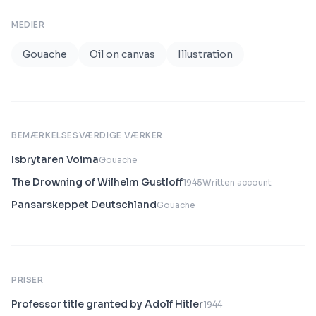
MEDIER
Gouache
Oil on canvas
Illustration
BEMÆRKELSESVÆRDIGE VÆRKER
Isbrytaren Voima
Gouache
The Drowning of Wilhelm Gustloff
1945
Written account
Pansarskeppet Deutschland
Gouache
PRISER
Professor title granted by Adolf Hitler
1944