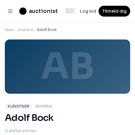
auctionist
🇩🇰
Log ind
Tilmeld dig
Hjem
Skabere
Adolf Bock
AB
KUNSTNER
GERMAN
Adolf Bock
0 aktive emner