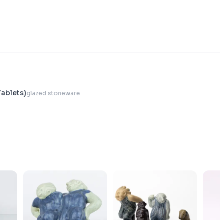
Tablets)
glazed stoneware