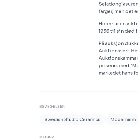
Seladonglasuren 
farger, men det e
Holm var en vikti
1936 til sin død 
På auksjon dukk
Auktionsverk He
Auktionskammare
prisene, med "Mo
markedet hans fo
BEVEGELSER
Swedish Studio Ceramics
Modernism
MEDIER