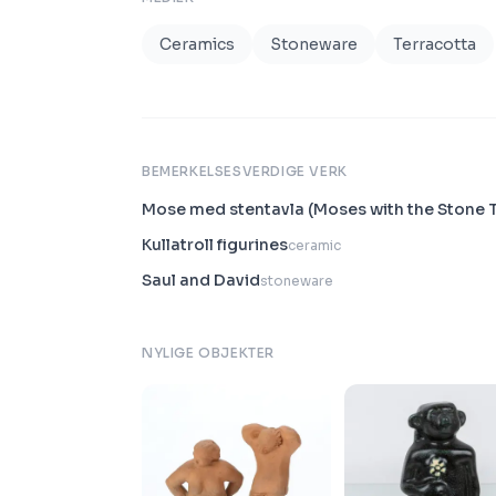
Ceramics
Stoneware
Terracotta
BEMERKELSESVERDIGE VERK
Mose med stentavla (Moses with the Stone 
Kullatroll figurines
ceramic
Saul and David
stoneware
NYLIGE OBJEKTER