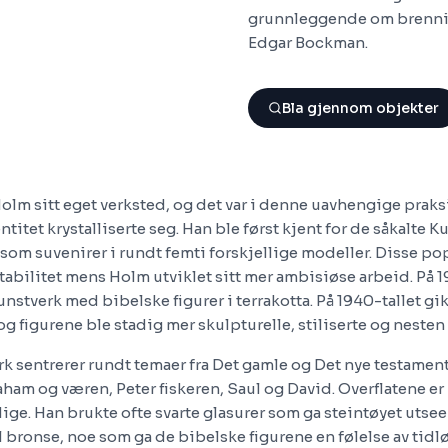
grunnleggende om brennin
Edgar Bockman.
Bla gjennom objekter
Holm sitt eget verksted, og det var i denne uavhengige prak
titet krystalliserte seg. Han ble først kjent for de såkalte Ku
t som suvenirer i rundt femti forskjellige modeller. Disse 
tabilitet mens Holm utviklet sitt mer ambisiøse arbeid. På 1
unstverk med bibelske figurer i terrakotta. På 1940-tallet gik
 og figurene ble stadig mer skulpturelle, stiliserte og nesten
 sentrerer rundt temaer fra Det gamle og Det nye testame
ham og væren, Peter fiskeren, Saul og David. Overflatene er
ge. Han brukte ofte svarte glasurer som ga steintøyet utseen
 bronse, noe som ga de bibelske figurene en følelse av tidl