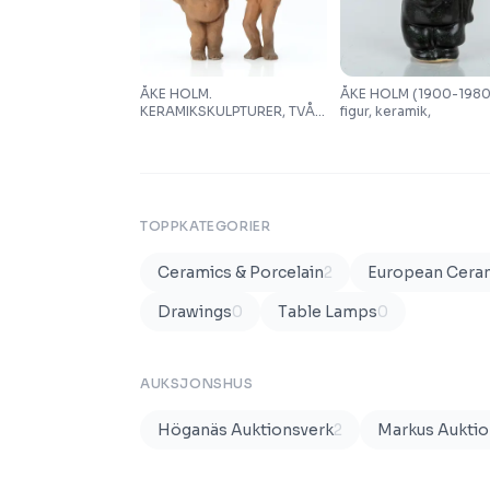
ÅKE HOLM.
ÅKE HOLM (1900-1980
KERAMIKSKULPTURER, TVÅ
figur, keramik,
ST. Terracotta. Man och
kvinna. Signerade under
fötterna.
TOPPKATEGORIER
Ceramics & Porcelain
2
European Cera
Drawings
0
Table Lamps
0
AUKSJONSHUS
Höganäs Auktionsverk
2
Markus Auktio