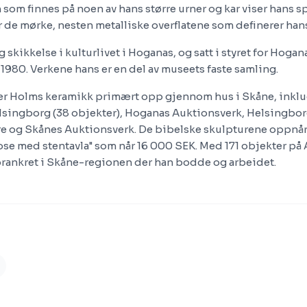
som finnes på noen av hans større urner og kar viser hans
r de mørke, nesten metalliske overflatene som definerer hans
g skikkelse i kulturlivet i Hoganas, og satt i styret for Hog
i 1980. Verkene hans er en del av museets faste samling.
er Holms keramikk primært opp gjennom hus i Skåne, inkl
lsingborg (38 objekter), Hoganas Auktionsverk, Helsingbo
 og Skånes Auktionsverk. De bibelske skulpturene oppnår
se med stentavla" som når 16 000 SEK. Med 171 objekter på 
rankret i Skåne-regionen der han bodde og arbeidet.