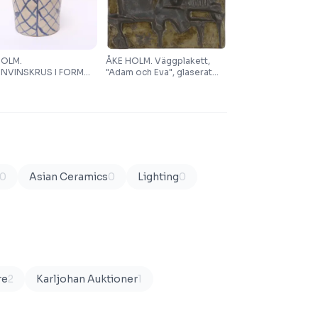
HOLM.
ÅKE HOLM. Väggplakett,
NVINSKRUS I FORM
"Adam och Eva", glaserat
N MAN.
stengods, motiv i relief,
signerad.
0
Asian Ceramics
0
Lighting
0
re
2
Karljohan Auktioner
1