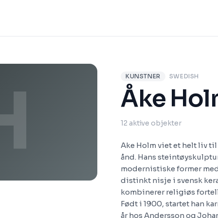
KUNSTNER
SWEDISH
H
Åke Ho
12 aktive objekter
Ake Holm viet et helt liv t
ånd. Hans steintøyskulpture
modernistiske former med 
distinkt nisje i svensk ke
kombinerer religiøs fortel
Født i 1900, startet han ka
år hos Andersson og Johan