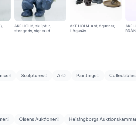
),
ÅKE HOLM, skulptur,
ÅKE HOLM. 4 st, figuriner,
ÅKE 
stengods, signerad
Höganäs.
BRÄN
AV E
mics
8
Sculptures
0
Art
2
Paintings
0
Collectibles
ner
2
Olsens Auktioner
2
Helsingborgs Auktionskamma