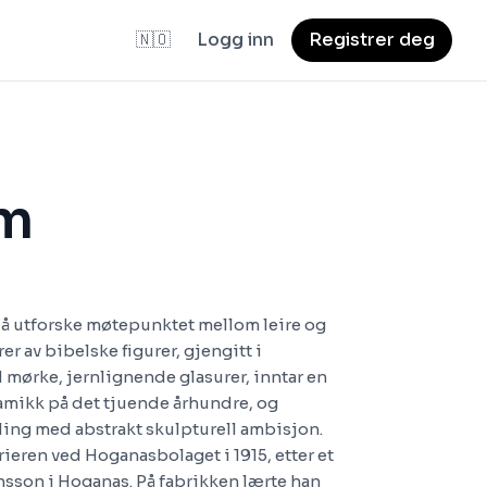
🇳🇴
Logg inn
Registrer deg
lm
il å utforske møtepunktet mellom leire og
r av bibelske figurer, gjengitt i
mørke, jernlignende glasurer, inntar en
ramikk på det tjuende århundre, og
ling med abstrakt skulpturell ambisjon.
rrieren ved Hoganasbolaget i 1915, etter et
sson i Hoganas. På fabrikken lærte han