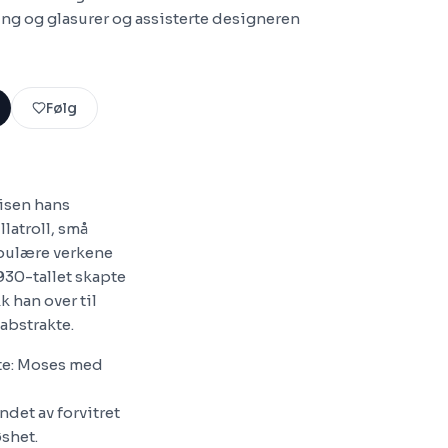
g og glasurer og assisterte designeren
Følg
sisen hans
llatroll, små
populære verkene
930-tallet skapte
k han over til
 abstrakte.
nte: Moses med
det av forvitret
øshet.