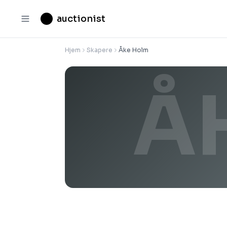
auctionist
Hjem
Skapere
Åke Holm
Å