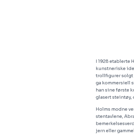
I 1928 etablerte 
kunstneriske iden
trollfigurer solg
ga kommersiell s
han sine første k
glasert steintøy,
Holms modne verk
stentavlene, Abra
bemerkelsesverdi
jern eller gammel