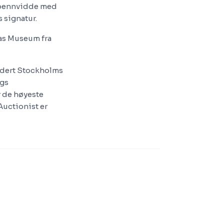
 spennvidde med
 signatur.
anas Museum fra
udert Stockholms
rgs
 de høyeste
Auctionist er