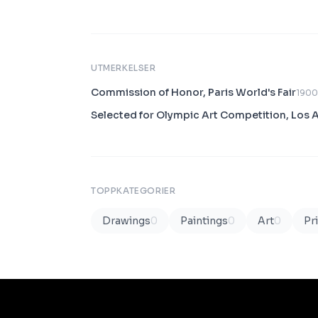
UTMERKELSER
Commission of Honor, Paris World's Fair
1900
Selected for Olympic Art Competition, Los 
TOPPKATEGORIER
Drawings
0
Paintings
0
Art
0
Pr