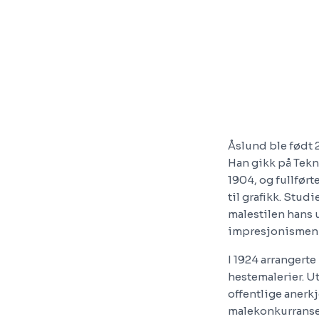
Åslund ble født 
Han gikk på Tekn
1904, og fullført
til grafikk. Stud
malestilen hans 
impresjonismen –
I 1924 arrangerte
hestemalerier. U
offentlige anerkj
malekonkurranse