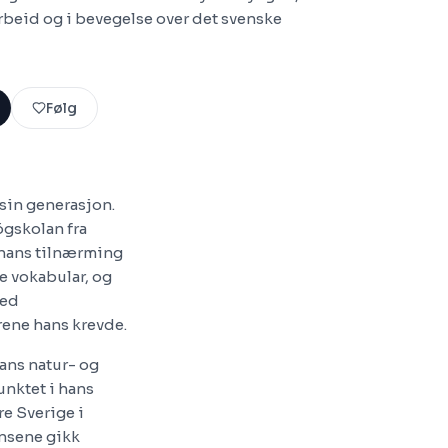
 arbeid og i bevegelse over det svenske
Følg
sin generasjon.
ögskolan fra
t hans tilnærming
le vokabular, og
med
rene hans krevde.
hans natur- og
unktet i hans
re Sverige i
nsene gikk