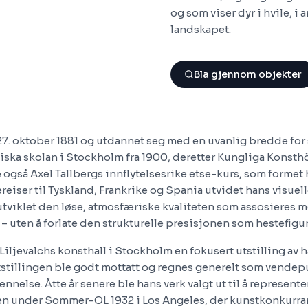
og som viser dyr i hvile, i
landskapet.
Bla gjennom objekter
27. oktober 1881 og utdannet seg med en uvanlig bredde for 
iska skolan i Stockholm fra 1900, deretter Kungliga Konsth
e også Axel Tallbergs innflytelsesrike etse-kurs, som forme
iereiser til Tyskland, Frankrike og Spania utvidet hans visuel
utviklet den løse, atmosfæriske kvaliteten som assosieres 
 uten å forlate den strukturelle presisjonen som hestefigu
 Liljevalchs konsthall i Stockholm en fokusert utstilling av 
tstillingen ble godt mottatt og regnes generelt som vendep
ennelse. Åtte år senere ble hans verk valgt ut til å represente
n under Sommer-OL 1932 i Los Angeles, der kunstkonkurra