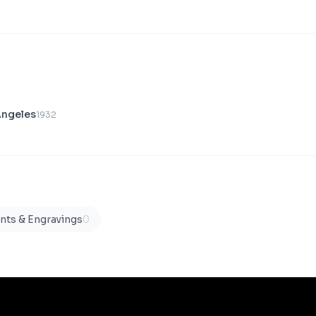
Angeles
1932
ints & Engravings
0