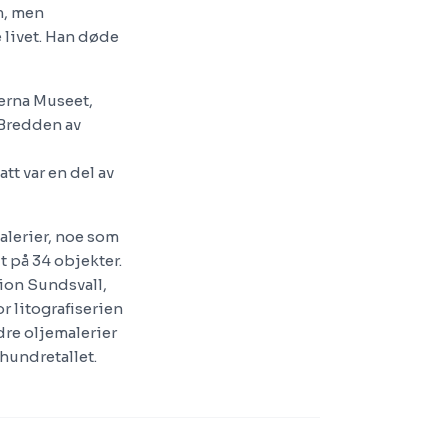
m, men
 livet. Han døde
derna Museet,
Bredden av
tt var en del av
lerier, noe som
t på 34 objekter.
ion Sundsvall,
r litografiserien
dre oljemalerier
hundretallet.