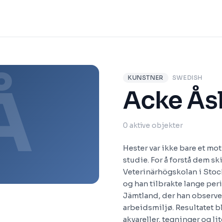
KUNSTNER
SWEDISH
Å
Acke Ås
0 aktive objekter
Hester var ikke bare et mot
studie. For å forstå dem s
Veterinärhögskolan i Stock
og han tilbrakte lange pe
Jämtland, der han observer
arbeidsmiljø. Resultatet bl
akvareller, tegninger og lit