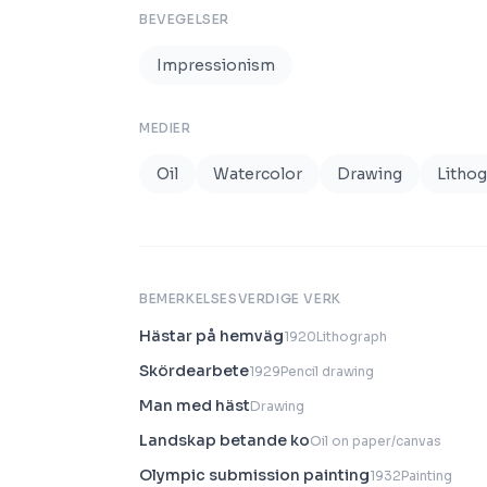
BEVEGELSER
Impressionism
MEDIER
Oil
Watercolor
Drawing
Litho
BEMERKELSESVERDIGE VERK
Hästar på hemväg
1920
Lithograph
Skördearbete
1929
Pencil drawing
Man med häst
Drawing
Landskap betande ko
Oil on paper/canvas
Olympic submission painting
1932
Painting