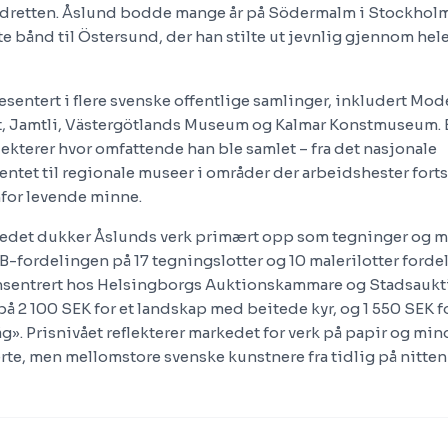
iidretten. Åslund bodde mange år på Södermalm i Stockhol
e bånd til Östersund, der han stilte ut jevnlig gjennom hele
esentert i flere svenske offentlige samlinger, inkludert Mo
, Jamtli, Västergötlands Museum og Kalmar Konstmuseum. 
lekterer hvor omfattende han ble samlet – fra det nasjonale
tet til regionale museer i områder der arbeidshester fortsa
for levende minne.
edet dukker Åslunds verk primært opp som tegninger og ma
-fordelingen på 17 tegningslotter og 10 malerilotter fordel
onsentrert hos Helsingborgs Auktionskammare og Stadsaukt
 2 100 SEK for et landskap med beitede kyr, og 1 550 SEK fo
g». Prisnivået reflekterer markedet for verk på papir og min
te, men mellomstore svenske kunstnere fra tidlig på nitten