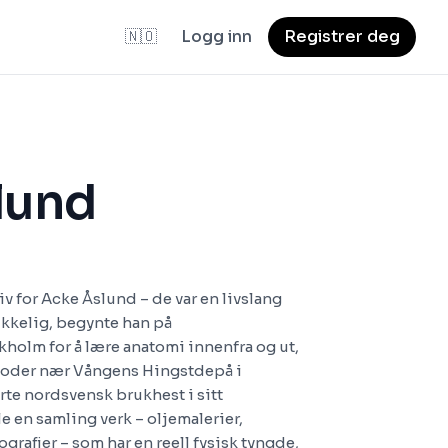
🇳🇴
Logg inn
Registrer deg
lund
iv for Acke Åslund – de var en livslang
kikkelig, begynte han på
holm for å lære anatomi innenfra og ut,
rioder nær Vångens Hingstdepå i
te nordsvensk brukhest i sitt
e en samling verk – oljemalerier,
ografier – som har en reell fysisk tyngde,