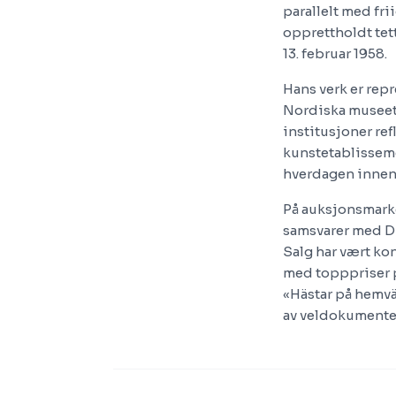
parallelt med fr
opprettholdt tett
13. februar 1958.
Hans verk er repr
Nordiska museet
institusjoner ref
kunstetablissemen
hverdagen innen
På auksjonsmark
samsvarer med DB
Salg har vært k
med topppriser på
«Hästar på hemvä
av veldokumenter