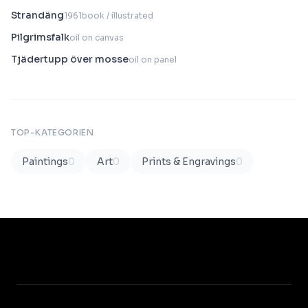
Strandäng
1961
book / illustrated
Pilgrimsfalk
oil on canvas
Tjädertupp över mosse
oil on panel
TOP-KATEGORIEN
Paintings
0
Art
0
Prints & Engravings
0