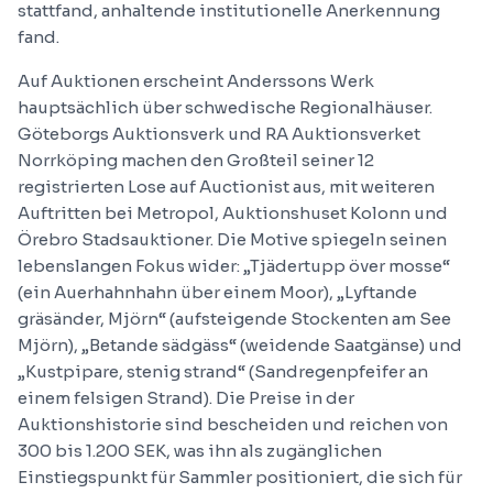
stattfand, anhaltende institutionelle Anerkennung
fand.
Auf Auktionen erscheint Anderssons Werk
hauptsächlich über schwedische Regionalhäuser.
Göteborgs Auktionsverk und RA Auktionsverket
Norrköping machen den Großteil seiner 12
registrierten Lose auf Auctionist aus, mit weiteren
Auftritten bei Metropol, Auktionshuset Kolonn und
Örebro Stadsauktioner. Die Motive spiegeln seinen
lebenslangen Fokus wider: „Tjädertupp över mosse“
(ein Auerhahnhahn über einem Moor), „Lyftande
gräsänder, Mjörn“ (aufsteigende Stockenten am See
Mjörn), „Betande sädgäss“ (weidende Saatgänse) und
„Kustpipare, stenig strand“ (Sandregenpfeifer an
einem felsigen Strand). Die Preise in der
Auktionshistorie sind bescheiden und reichen von
300 bis 1.200 SEK, was ihn als zugänglichen
Einstiegspunkt für Sammler positioniert, die sich für