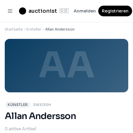
auctionist
🇩🇪
Anmelden
Registrieren
Startseite
Ersteller
Allan Andersson
AA
KÜNSTLER
SWEDISH
Allan Andersson
0 aktive Artikel