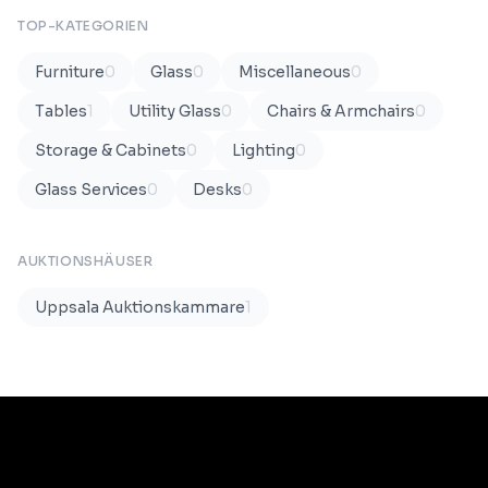
TOP-KATEGORIEN
Furniture
0
Glass
0
Miscellaneous
0
Tables
1
Utility Glass
0
Chairs & Armchairs
0
Storage & Cabinets
0
Lighting
0
Glass Services
0
Desks
0
AUKTIONSHÄUSER
Uppsala Auktionskammare
1