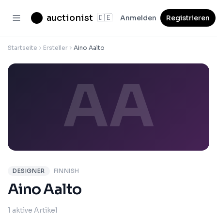
auctionist
🇩🇪
Anmelden
Registrieren
Startseite
Ersteller
Aino Aalto
AA
DESIGNER
FINNISH
Aino Aalto
1 aktive Artikel