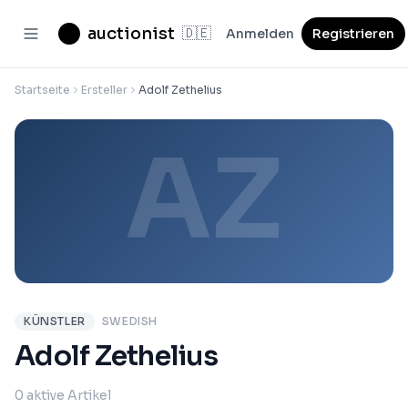
auctionist
🇩🇪
Anmelden
Registrieren
Startseite
Ersteller
Adolf Zethelius
AZ
KÜNSTLER
SWEDISH
Adolf Zethelius
0 aktive Artikel