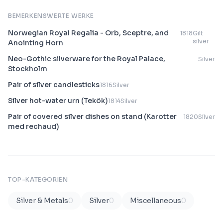
BEMERKENSWERTE WERKE
Norwegian Royal Regalia - Orb, Sceptre, and
1818
Gilt
silver
Anointing Horn
Neo-Gothic silverware for the Royal Palace,
Silver
Stockholm
Pair of silver candlesticks
1816
Silver
Silver hot-water urn (Tekök)
1814
Silver
Pair of covered silver dishes on stand (Karotter
1820
Silver
med rechaud)
TOP-KATEGORIEN
Silver & Metals
0
Silver
0
Miscellaneous
0