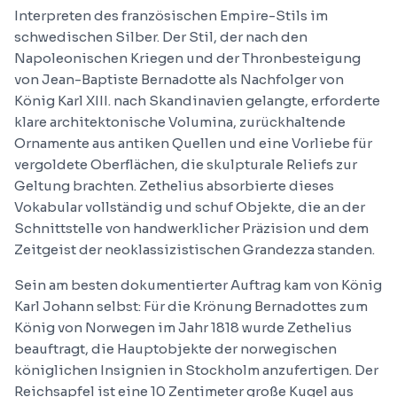
Interpreten des französischen Empire-Stils im
schwedischen Silber. Der Stil, der nach den
Napoleonischen Kriegen und der Thronbesteigung
von Jean-Baptiste Bernadotte als Nachfolger von
König Karl XIII. nach Skandinavien gelangte, erforderte
klare architektonische Volumina, zurückhaltende
Ornamente aus antiken Quellen und eine Vorliebe für
vergoldete Oberflächen, die skulpturale Reliefs zur
Geltung brachten. Zethelius absorbierte dieses
Vokabular vollständig und schuf Objekte, die an der
Schnittstelle von handwerklicher Präzision und dem
Zeitgeist der neoklassizistischen Grandezza standen.
Sein am besten dokumentierter Auftrag kam von König
Karl Johann selbst: Für die Krönung Bernadottes zum
König von Norwegen im Jahr 1818 wurde Zethelius
beauftragt, die Hauptobjekte der norwegischen
königlichen Insignien in Stockholm anzufertigen. Der
Reichsapfel ist eine 10 Zentimeter große Kugel aus