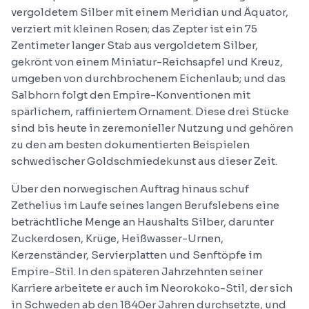
vergoldetem Silber mit einem Meridian und Äquator,
verziert mit kleinen Rosen; das Zepter ist ein 75
Zentimeter langer Stab aus vergoldetem Silber,
gekrönt von einem Miniatur-Reichsapfel und Kreuz,
umgeben von durchbrochenem Eichenlaub; und das
Salbhorn folgt den Empire-Konventionen mit
spärlichem, raffiniertem Ornament. Diese drei Stücke
sind bis heute in zeremonieller Nutzung und gehören
zu den am besten dokumentierten Beispielen
schwedischer Goldschmiedekunst aus dieser Zeit.
Über den norwegischen Auftrag hinaus schuf
Zethelius im Laufe seines langen Berufslebens eine
beträchtliche Menge an Haushalts Silber, darunter
Zuckerdosen, Krüge, Heißwasser-Urnen,
Kerzenständer, Servierplatten und Senftöpfe im
Empire-Stil. In den späteren Jahrzehnten seiner
Karriere arbeitete er auch im Neorokoko-Stil, der sich
in Schweden ab den 1840er Jahren durchsetzte, und