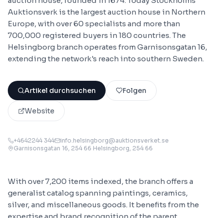
auction house, founded in 1674. Today Stockholms
Auktionsverk is the largest auction house in Northern
Europe, with over 60 specialists and more than
700,000 registered buyers in 180 countries. The
Helsingborg branch operates from Garnisonsgatan 16,
extending the network's reach into southern Sweden.
Artikel durchsuchen
Folgen
Website
+4642244 344
info.helsingborg@auktionsverket.se
Garnisonsgatan 16, 254 66 Helsingborg
, 254 66
With over 7,200 items indexed, the branch offers a
generalist catalog spanning paintings, ceramics,
silver, and miscellaneous goods. It benefits from the
expertise and brand recognition of the parent