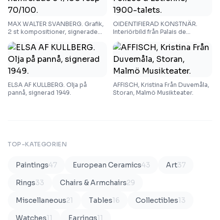
MAX WALTER SVANBERG. Grafik,
OIDENTIFIERAD KONSTNÄR.
2 st kompositioner, signerade
Interiörbild från Palais de
och numrerade 54/100 resp
Versailles, olja på duk, signerad
70/100.
Felizce d'Estienne, 1900-talets.
ELSA AF KULLBERG. Olja på
AFFISCH, Kristina Från Duvemåla,
pannå, signerad 1949.
Storan, Malmö Musikteater.
TOP-KATEGORIEN
Paintings
47
European Ceramics
43
Art
37
Rings
33
Chairs & Armchairs
29
Miscellaneous
21
Tables
16
Collectibles
13
Watches
11
Earrings
11