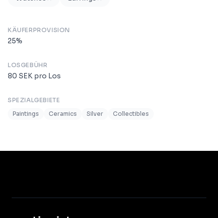
KÄUFERPROVISION
25
%
LOSGEBÜHR
80
SEK
pro Los
SPEZIALGEBIETE
Paintings
Ceramics
Silver
Collectibles